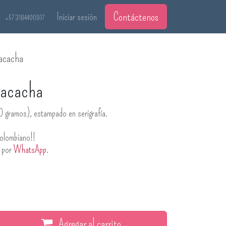
Contáctenos
Iniciar sesión
+57 3184400917
acacha
racacha
0 gramos), estampado en serigrafía.
olombiano!!
s por
WhatsApp
.
Agregar al carrito