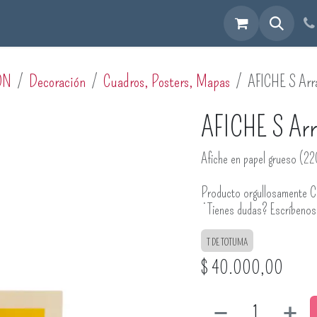
cuéntranos
ÓN
Decoración
Cuadros, Posters, Mapas
AFICHE S Arr
AFICHE S Ar
Afiche en papel grueso (22
Producto orgullosamente C
¿Tienes dudas? Escríbeno
T DE TOTUMA
$
40.000,00