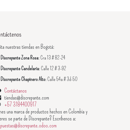
ntáctenos
ita nuestras tiendas en Bogotá:

Discrepante Zona Rosa
: Cra 13 # 82-24

Discrepante Candelaria
: Calle 12 # 3-92

Discrepante Chapinero Alto
: Calle 54a # 3d-50
Contáctanos
tiendas@discrepante.com
+57 3184400917
enes una marca de productos hechos en Colombia y
eres se parte de Discrepante? Escríbenos a:
opuestas@discrepante.odoo.com