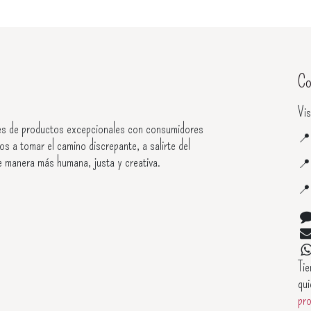
Co
Vis
s de productos excepcionales con consumidores

os a tomar el camino discrepante, a salirte del
e manera más humana, justa y creativa.


Ti
qui
pr