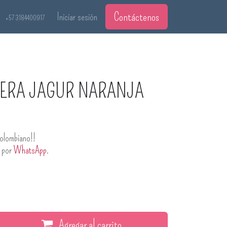
Contáctenos
Iniciar sesión
+57 3184400917
ERA JAGUR NARANJA
olombiano!!
s por
WhatsApp
.
Agregar al carrito