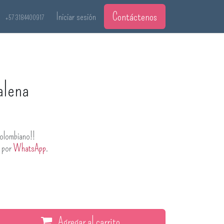
Contáctenos
Iniciar sesión
+57 3184400917
alena
olombiano!!
s por
WhatsApp
.
Agregar al carrito