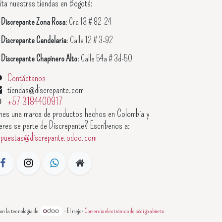
ita nuestras tiendas en Bogotá:

Discrepante Zona Rosa
: Cra 13 # 82-24

Discrepante Candelaria
: Calle 12 # 3-92

Discrepante Chapinero Alto
: Calle 54a # 3d-50
Contáctanos
tiendas@discrepante.com
+57 3184400917
enes una marca de productos hechos en Colombia y
eres se parte de Discrepante? Escríbenos a:
opuestas@discrepante.odoo.com
on la tecnología de
- El mejor
Comercio electrónico de código abierto