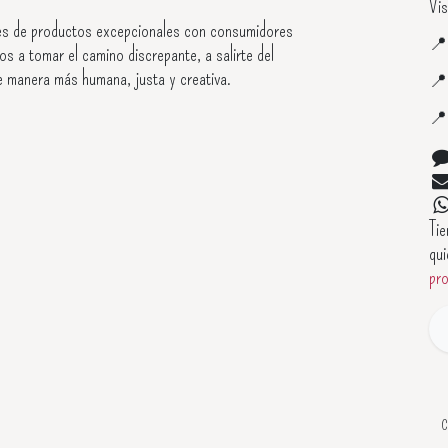
Vis
s de productos excepcionales con consumidores

os a tomar el camino discrepante, a salirte del
e manera más humana, justa y creativa.


Ti
qui
pr
C