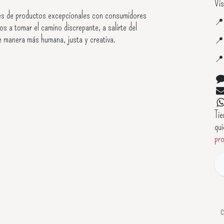
Vis
s de productos excepcionales con consumidores

os a tomar el camino discrepante, a salirte del
e manera más humana, justa y creativa.


Ti
qui
pr
C