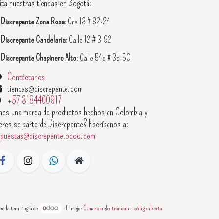
ita nuestras tiendas en Bogotá:

Discrepante Zona Rosa
: Cra 13 # 82-24

Discrepante Candelaria
: Calle 12 # 3-92

Discrepante Chapinero Alto
: Calle 54a # 3d-50
Contáctanos
tiendas@discrepante.com
+57 3184400917
enes una marca de productos hechos en Colombia y
eres se parte de Discrepante? Escríbenos a:
opuestas@discrepante.odoo.com
on la tecnología de
- El mejor
Comercio electrónico de código abierto