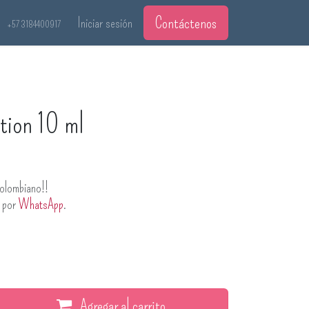
Contáctenos
Iniciar sesión
+57 3184400917
tion 10 ml
olombiano!!
s por
WhatsApp
.
Agregar al carrito