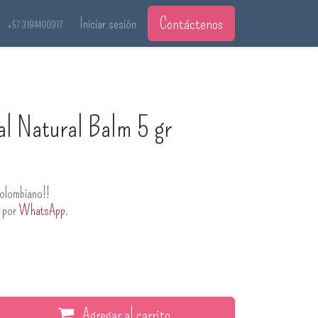
Contáctenos
Iniciar sesión
+57 3184400917
al Natural Balm 5 gr
olombiano!!
s por
WhatsApp
.
Agregar al carrito