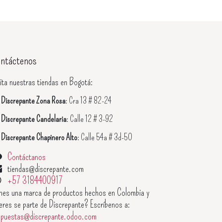
ntáctenos
ita nuestras tiendas en Bogotá:

Discrepante Zona Rosa
: Cra 13 # 82-24

Discrepante Candelaria
: Calle 12 # 3-92

Discrepante Chapinero Alto
: Calle 54a # 3d-50
Contáctanos
tiendas@discrepante.com
+57 3184400917
enes una marca de productos hechos en Colombia y
eres se parte de Discrepante? Escríbenos a:
opuestas@discrepante.odoo.com