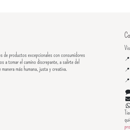
Co
Vis
s de productos excepcionales con consumidores

os a tomar el camino discrepante, a salirte del
e manera más humana, justa y creativa.


Ti
qui
pr