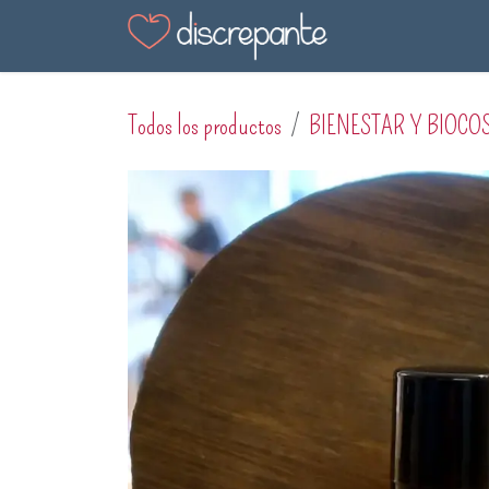
Ir al contenido
Tienda
Blog
En
Todos los productos
BIENESTAR Y BIOCO