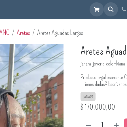
cuéntranos
MANO
Aretes
Aretes Aguadas Largos
Aretes Aguad
janara-joyeria-colombiana
Producto orgullosamente C
¿Tienes dudas? Escríbeno
JANARA
$
170.000,00