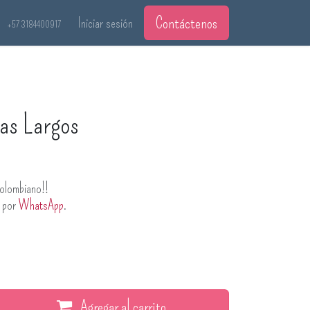
Contáctenos
Iniciar sesión
+57 3184400917
as Largos
olombiano!!
s por
WhatsApp
.
Agregar al carrito