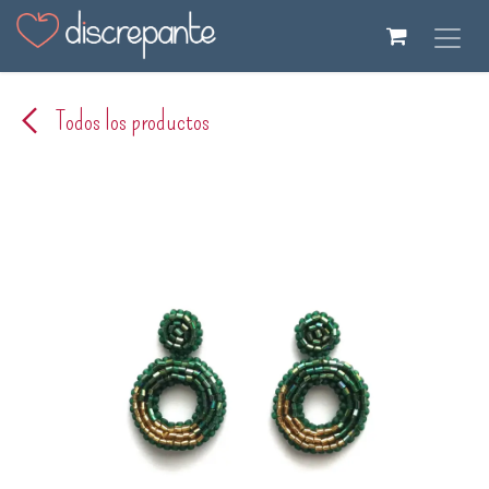
Ir al contenido
Todos los productos