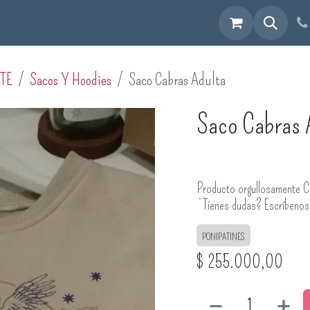
cuéntranos
TE
Sacos Y Hoodies
Saco Cabras Adulta
Saco Cabras 
Producto orgullosamente C
¿Tienes dudas? Escríbeno
PONIPATINES
$
255.000,00