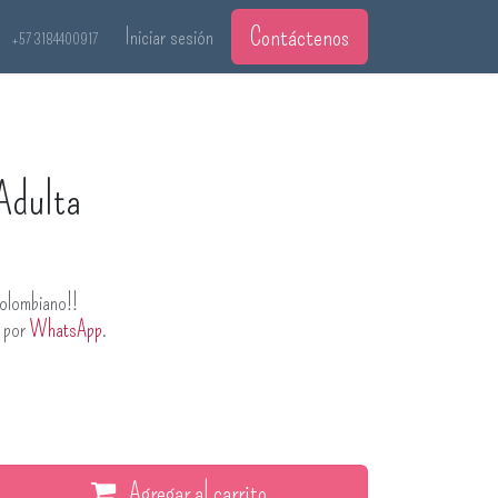
Contáctenos
Iniciar sesión
+57 3184400917
Adulta
olombiano!!
s por
WhatsApp
.
Agregar al carrito