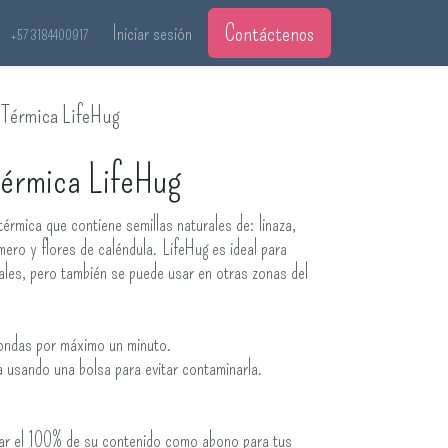
Contáctenos
Iniciar sesión
+57 3184400917
 Térmica LifeHug
Térmica LifeHug
térmica que contiene semillas naturales de: linaza,
mero y flores de caléndula. LifeHug es ideal para
ales, pero también se puede usar en otras zonas del
oondas por máximo un minuto.
ra usando una bolsa para evitar contaminarla.
sar el 100% de su contenido como abono para tus