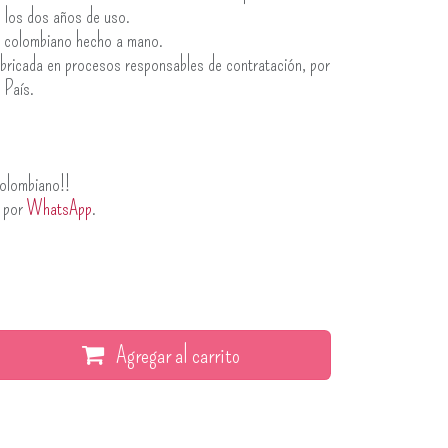
n los dos años de uso.
o colombiano hecho a mano.
bricada en procesos responsables de contratación, por
 País.
olombiano!!
s por
WhatsApp
.
Agregar al carrito