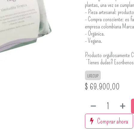
plantas, una vez se cumpla
- Pieza artesanal: product
- Compra consciente: es fa
empresa colombiana Marca
- Orgánica.
- Vegana.
Producto orgullosamente C
¿Tienes dudas? Escríbeno
LIFECUP
$
69.900,00
Comprar ahora