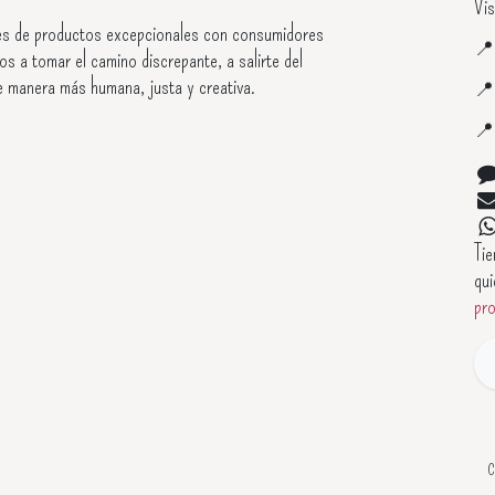
Vis
s de productos excepcionales con consumidores

os a tomar el camino discrepante, a salirte del
e manera más humana, justa y creativa.


Ti
qui
pr
C