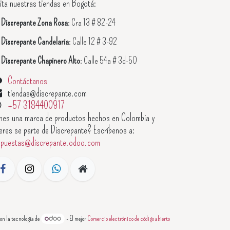
ita nuestras tiendas en Bogotá:

Discrepante Zona Rosa
: Cra 13 # 82-24

Discrepante Candelaria
: Calle 12 # 3-92

Discrepante Chapinero Alto
: Calle 54a # 3d-50
Contáctanos
tiendas@discrepante.com
+57 3184400917
enes una marca de productos hechos en Colombia y
eres se parte de Discrepante? Escríbenos a:
opuestas@discrepante.odoo.com
on la tecnología de
- El mejor
Comercio electrónico de código abierto