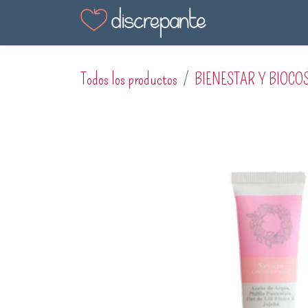
Ir al contenido
Tienda
Blog
En
Todos los productos
BIENESTAR Y BIOCO