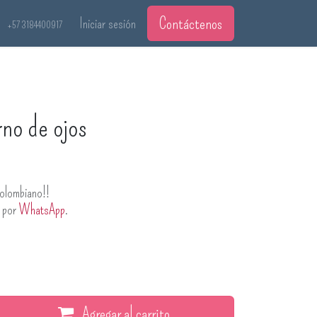
Contáctenos
Iniciar sesión
+57 3184400917
no de ojos
olombiano!!
s por
WhatsApp
.
Agregar al carrito