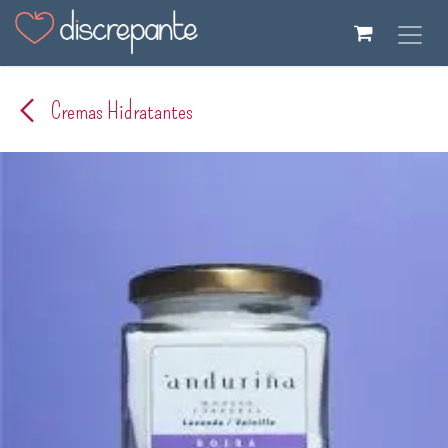
Ir al contenido
Cremas Hidratantes