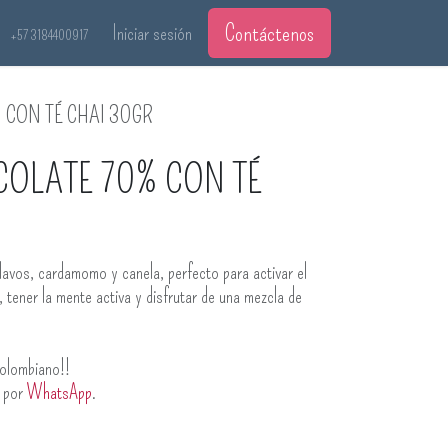
Contáctenos
Iniciar sesión
+57 3184400917
 CON TÉ CHAI 30GR
OLATE 70% CON TÉ
lavos, cardamomo y canela, perfecto para activar el
, tener la mente activa y disfrutar de una mezcla de
olombiano!!
s por
WhatsApp
.