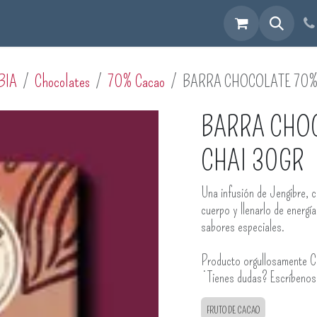
cuéntranos
BIA
Chocolates
70% Cacao
BARRA CHOCOLATE 70%
BARRA CHOC
CHAI 30GR
Una infusión de Jengibre, c
cuerpo y llenarlo de energía
sabores especiales.
Producto orgullosamente C
¿Tienes dudas? Escríbeno
FRUTO DE CACAO