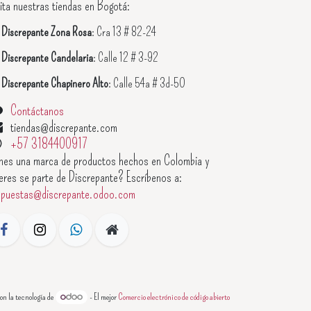
ita nuestras tiendas en Bogotá:

Discrepante Zona Rosa
: Cra 13 # 82-24

Discrepante Candelaria
: Calle 12 # 3-92

Discrepante Chapinero Alto
: Calle 54a # 3d-50
Contáctanos
tiendas@discrepante.com
+57 3184400917
enes una marca de productos hechos en Colombia y
eres se parte de Discrepante? Escríbenos a:
opuestas@discrepante.odoo.com
on la tecnología de
- El mejor
Comercio electrónico de código abierto