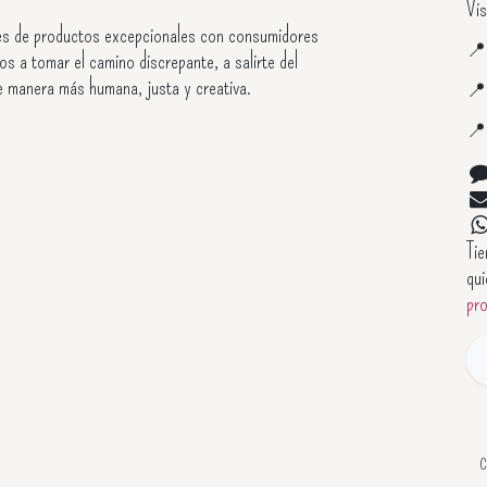
Vis
s de productos excepcionales con consumidores

os a tomar el camino discrepante, a salirte del
e manera más humana, justa y creativa.


Ti
qui
pr
C