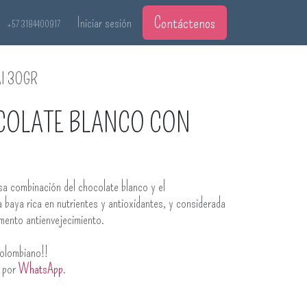
Contáctenos
Iniciar sesión
+57 3184400917
I 30GR
COLATE BLANCO CON
osa combinación del chocolate blanco y el
a baya rica en nutrientes y antioxidantes, y considerada
mento antienvejecimiento.
olombiano!!
s por
WhatsApp
.