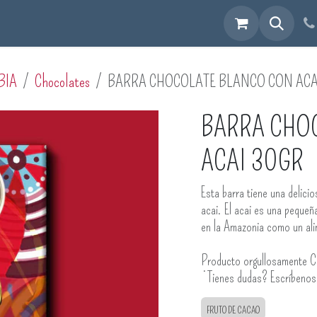
cuéntranos
BIA
Chocolates
BARRA CHOCOLATE BLANCO CON ACA
BARRA CHO
ACAI 30GR
Esta barra tiene una delici
acai. El acai es una pequeñ
en la Amazonia como un ali
Producto orgullosamente C
¿Tienes dudas? Escríbeno
FRUTO DE CACAO