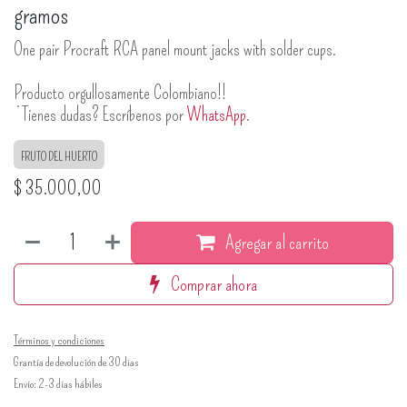
gramos
One pair Procraft RCA panel mount jacks with solder cups.
Producto orgullosamente Colombiano!!
¿Tienes dudas? Escríbenos por
WhatsApp
.
FRUTO DEL HUERTO
$
35.000,00
Agregar al carrito
Comprar ahora
Términos y condiciones
Grantía de devolución de 30 días
Envío: 2-3 días hábiles