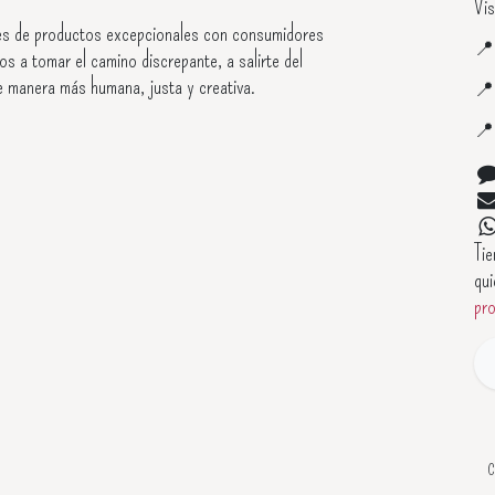
Vis
s de productos excepcionales con consumidores

os a tomar el camino discrepante, a salirte del
e manera más humana, justa y creativa.


Ti
qui
pr
C