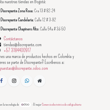
ita nuestras tiendas en Bogotá:

Discrepante Zona Rosa
: Cra 13 # 82-24

Discrepante Candelaria
: Calle 12 # 3-92

Discrepante Chapinero Alto
: Calle 54a # 3d-50
Contáctanos
tiendas@discrepante.com
+57 3184400917
enes una marca de productos hechos en Colombia y
eres se parte de Discrepante? Escríbenos a:
opuestas@discrepante.odoo.com
on la tecnología de
- El mejor
Comercio electrónico de código abierto