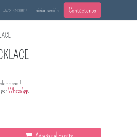
Contáctenos
Iniciar sesión
+57 3184400917
LACE
CKLACE
olombiano!!
s por
WhatsApp
.
Agregar al carrito