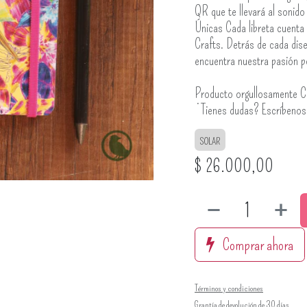
QR que te llevará al sonido
Únicas Cada libreta cuenta 
Crafts. Detrás de cada dise
encuentra nuestra pasión po
Producto orgullosamente C
¿Tienes dudas? Escríbeno
SOLAR
$
26.000,00
Comprar ahora
Términos y condiciones
Grantía de devolución de 30 días