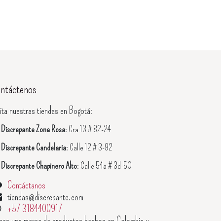
ntáctenos
ita nuestras tiendas en Bogotá:

Discrepante Zona Rosa
: Cra 13 # 82-24

Discrepante Candelaria
: Calle 12 # 3-92

Discrepante Chapinero Alto
: Calle 54a # 3d-50
Contáctanos
tiendas@discrepante.com
+57 3184400917
enes una marca de productos hechos en Colombia y