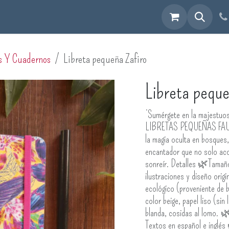
cuéntranos
s Y Cuadernos
Libreta pequeña Zafiro
Libreta peque
¡Sumérgete en la majestuos
LIBRETAS PEQUEÑAS FAUNÍS
la magia oculta en bosques
encantador que no solo aco
sonreír. Detalles 🌿Tamañ
ilustraciones y diseño orig
ecológico (proveniente de b
color beige, papel liso (si
blanda, cosidas al lomo. 
Textos en español e inglé