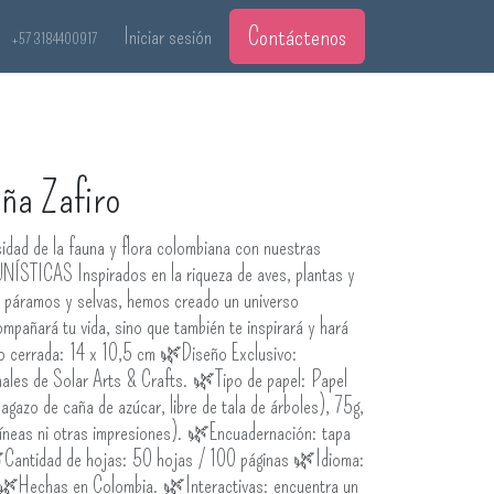
Contáctenos
Iniciar sesión
+57 3184400917
ña Zafiro
idad de la fauna y flora colombiana con nuestras
TICAS Inspirados en la riqueza de aves, plantas y
, páramos y selvas, hemos creado un universo
mpañará tu vida, sino que también te inspirará y hará
o cerrada: 14 x 10,5 cm 🌿Diseño Exclusivo:
inales de Solar Arts & Crafts. 🌿Tipo de papel: Papel
agazo de caña de azúcar, libre de tala de árboles), 75g,
n líneas ni otras impresiones). 🌿Encuadernación: tapa
🌿Cantidad de hojas: 50 hojas / 100 páginas 🌿Idioma:
s 🌿Hechas en Colombia. 🌿Interactivas: encuentra un