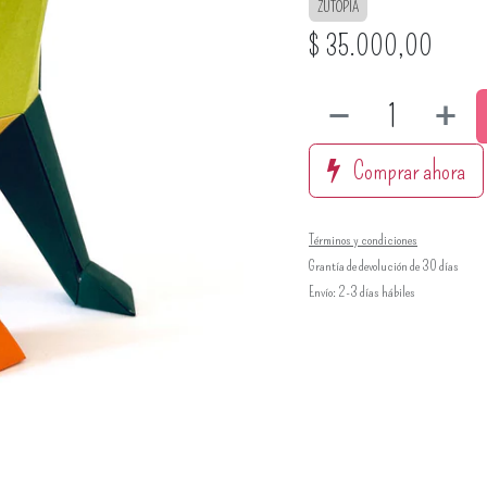
ZUTOPIA
$
35.000,00
Comprar ahora
Términos y condiciones
Grantía de devolución de 30 días
Envío: 2-3 días hábiles