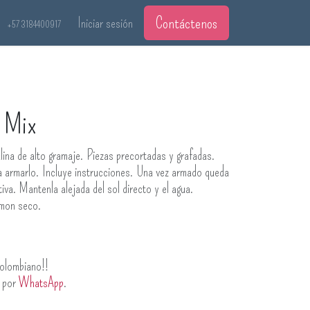
Contáctenos
Iniciar sesión
+57 3184400917
 Mix
na de alto gramaje. Piezas precortadas y grafadas.
a armarlo. Incluye instrucciones. Una vez armado queda
va. Mantenla alejada del sol directo y el agua.
umon seco.
olombiano!!
s por
WhatsApp
.