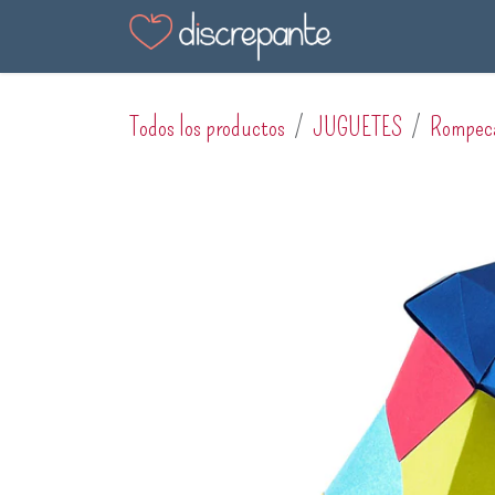
Ir al contenido
Tienda
Blog
En
Todos los productos
JUGUETES
Rompec