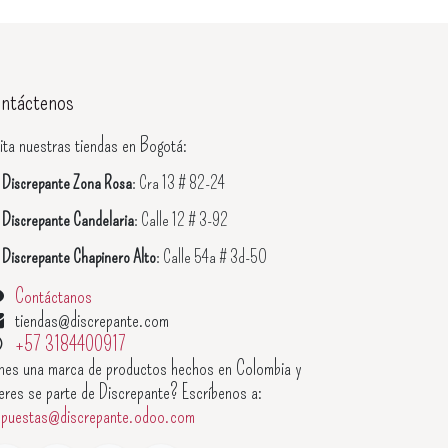
ntáctenos
ita nuestras tiendas en Bogotá:

Discrepante Zona Rosa
: Cra 13 # 82-24

Discrepante Candelaria
: Calle 12 # 3-92

Discrepante Chapinero Alto
: Calle 54a # 3d-50
Contáctanos
tiendas@discrepante.com
+57 3184400917
enes una marca de productos hechos en Colombia y
eres se parte de Discrepante? Escríbenos a:
opuestas@discrepante.odoo.com