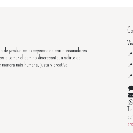
Co
Vis
s de productos excepcionales con consumidores

os a tomar el camino discrepante, a salirte del
e manera más humana, justa y creativa.


Ti
qui
pr