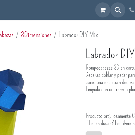
cuéntranos
abezas
3Dimensiones
Labrador DIY Mix
Labrador DIY
Rompecabezas 3D en cartuli
Deberas doblar y pegar par
como una escultura decorati
Limpiala con un trapo o pl
Producto orgullosamente C
¿Tienes dudas? Escríbeno