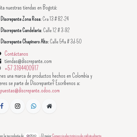
ita nuestras tiendas en Bogotá:

Discrepante Zona Rosa
: Cra 13 # 82-24

Discrepante Candelaria
: Calle 12 # 3-92

Discrepante Chapinero Alto
: Calle 54a # 3d-50
Contáctanos
tiendas@discrepante.com
+57 3184400917
enes una marca de productos hechos en Colombia y
eres se parte de Discrepante? Escríbenos a:
opuestas@discrepante.odoo.com
on la tecnología de
- El mejor
Comercio electrónico de código abierto