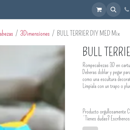
cuéntranos
abezas
3Dimensiones
BULL TERRIER DIY MED Mix
BULL TERRI
Rompecabezas 3D en cartuli
Deberas doblar y pegar par
como una escultura decorati
Limpiala con un trapo o pl
Producto orgullosamente C
¿Tienes dudas? Escríbeno