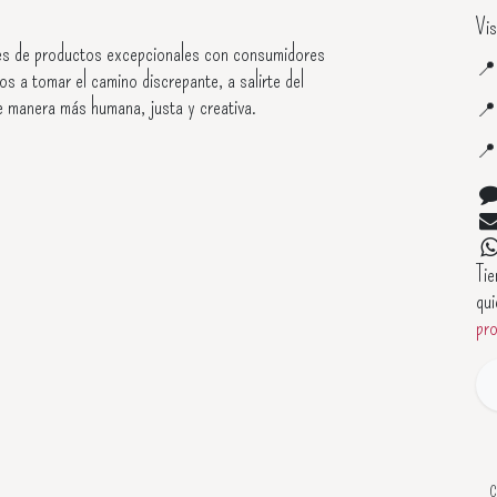
Vis
s de productos excepcionales con consumidores

os a tomar el camino discrepante, a salirte del
e manera más humana, justa y creativa.


Ti
qui
pr
C