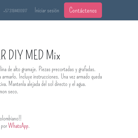
Contáctenos
Iniciar sesión
+57 3184400917
ER DIY MED Mix
na de alto gramaje. Piezas precortadas y grafadas.
a armarlo. Incluye instrucciones. Una vez armado queda
va. Mantenla alejada del sol directo y el agua.
umon seco.
olombiano!!
s por
WhatsApp
.