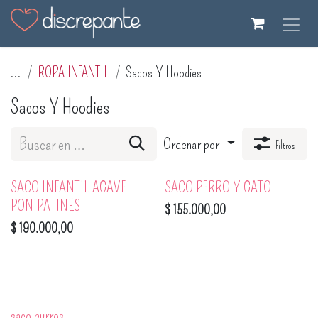
Ir al contenido
...
ROPA INFANTIL
Sacos Y Hoodies
Sacos Y Hoodies
Ordenar por
Filtros
SACO INFANTIL AGAVE
SACO PERRO Y GATO
PONIPATINES
$
155.000,00
$
190.000,00
saco burros