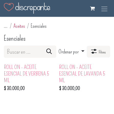
Ir al contenido
...
Aceites
Esenciales
Esenciales
Ordenar por
Filtros
ROLL ON - ACEITE
ROLL ON - ACEITE
ESENCIAL DE VERBENA 5
ESENCIAL DE LAVANDA 5
ML
ML
$
30.000,00
$
30.000,00