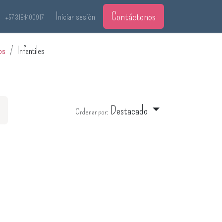
Contáctenos
Iniciar sesión
+57 3184400917
os
Infantiles
Destacado
Ordenar por: