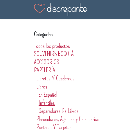
Ir al contenido
Tienda
Blog
En
Categorías
Todos los productos
SOUVENIRS BOGOTÁ
ACCESORIOS
PAPELERÍA
Libretas Y Cuadernos
Libros
En Español
Infantiles
Separadores De Libros
Planeadores, Agendas y Calendarios
Postales Y Tarjetas