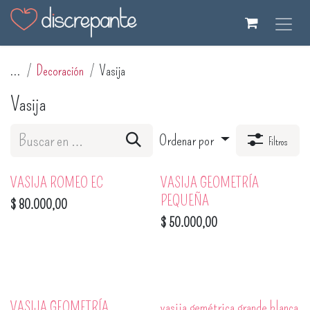
Ir al contenido
...
Decoración
Vasija
Vasija
Ordenar por
Filtros
VASIJA ROMEO EC
VASIJA GEOMETRÍA
PEQUEÑA
$
80.000,00
$
50.000,00
VASIJA GEOMETRÍA
vasija gemétrica grande blanca